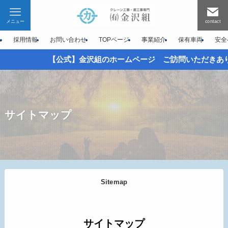
メニュー
contact
A
採用情報
お問い合わせ
TOPページ
事業紹介
保有車両
安全
【公式】金沢組のホームページ ご訪問いただきあり
サイトマップ
Sitemap
サイトマップ