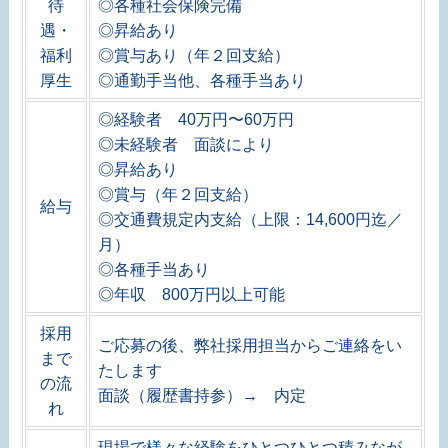
待
◎各種社会保険完備
遇・
◎昇給あり
福利
◎賞与あり（年２回支給）
厚生
◎通勤手当他、各種手当あり
◎経験者 40万円〜60万円
◎未経験者 面談により
◎昇給あり
◎賞与（年２回支給）
給与
◎交通費規定内支給（上限：14,600円迄／
月）
◎各種手当あり
◎年収 800万円以上可能
採用
ご応募の後、弊社採用担当からご連絡をい
まで
たします
の流
面談（履歴書持参）→ 内定
れ
現場で様々な経験をひとつひとつ積みなが