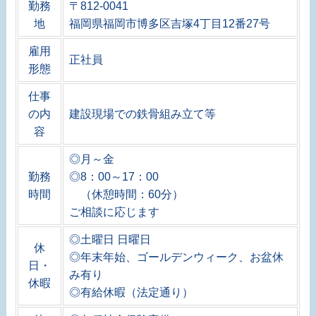
勤務
〒812-0041
地
福岡県福岡市博多区吉塚4丁目12番27号
雇用
正社員
形態
仕事
の内
建設現場での鉄骨組み立て等
容
◎月～金
勤務
◎8：00～17：00
時間
（休憩時間：60分）
ご相談に応じます
◎土曜日 日曜日
休
◎年末年始、ゴールデンウィーク、お盆休
日・
み有り
休暇
◎有給休暇（法定通り）