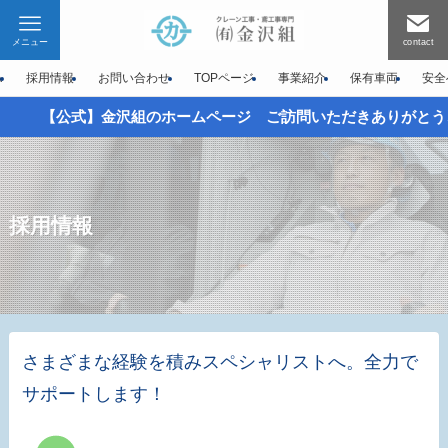
メニュー
contact
A
採用情報
お問い合わせ
TOPページ
事業紹介
保有車両
安全
【公式】金沢組のホームページ ご訪問いただきありがとうご
採用情報
さまざまな経験を積みスペシャリストへ。全力で
サポートします！