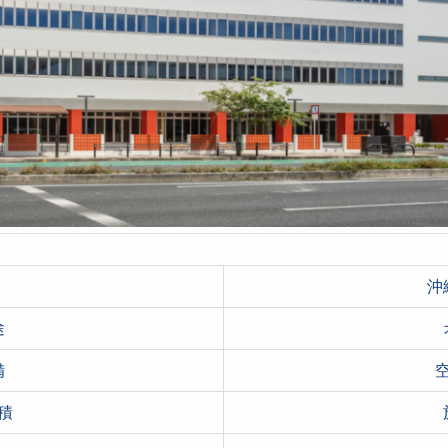
沖
途
備
積