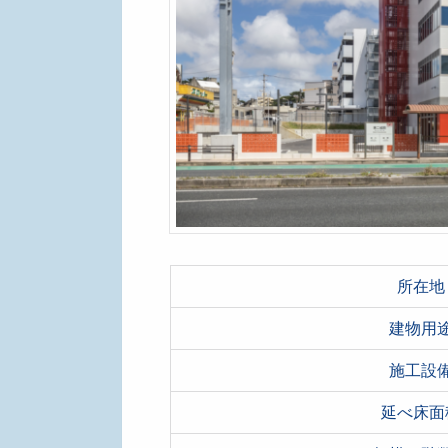
所在地
建物用
施工設
延べ床面