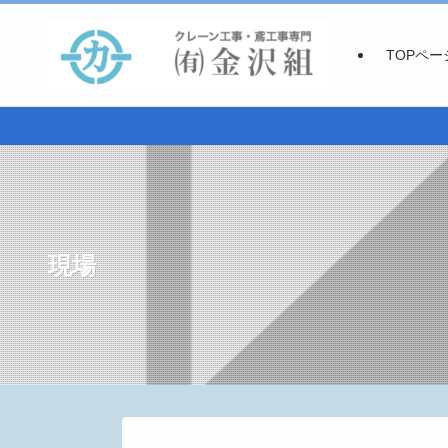
TOPペー
現場