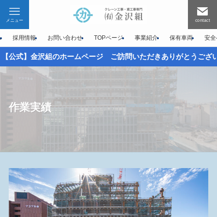
メニュー
contact
A
採用情報
お問い合わせ
TOPページ
事業紹介
保有車両
安全
組のホームページ ご訪問いただきありがとうございます。
作業実績